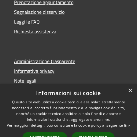
Prenotazione appuntamento
Segnalazione disservizio
Leggi le FAQ
Richiesta assistenza
Amministrazione trasparente
Informativa privacy
Note legali
×
Dichiarazione di accessibilità
Informazioni sui cookie
Questo sito web utilizza cookie tecnici e assimilati strettamente
necessari al corretto funzionamento e alla navigazione del sito,
nonché un cookie tecnico analitico al solo fine di elaborare
informazioni statistiche, aggregate e anonime.
RSS
Copyright © 2026 • Comune di
Per maggiori dettagli, può consultare la cookie policy al seguente
link
Accessibilità
Rocca Sinibalda • Powered by
Privacy
Municipium
Accesso
•