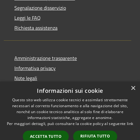
Segnalazione disservizio
Leggi le FAQ
Richiesta assistenza
Amministrazione trasparente
Informativa privacy
Note legali
×
Dichiarazione di accessibilità
Informazioni sui cookie
Questo sito web utilizza cookie tecnici e assimilati strettamente
necessari al corretto funzionamento e alla navigazione del sito,
nonché un cookie tecnico analitico al solo fine di elaborare
informazioni statistiche, aggregate e anonime.
RSS
Copyright © 2026 • Comune di
Per maggiori dettagli, può consultare la cookie policy al seguente
link
Accessibilità
Rocca Sinibalda • Powered by
Privacy
Municipium
Accesso
•
RIFIUTA TUTTO
ACCETTA TUTTO