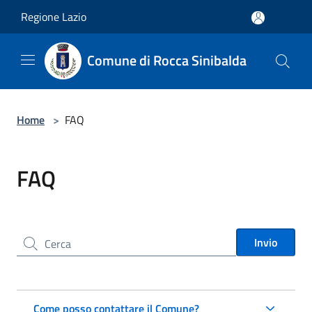
Salta al contenuto principale
Regione Lazio
Comune di Rocca Sinibalda
Home
>
FAQ
FAQ
Cerca nel sito
Invio
Come posso contattare il Comune?