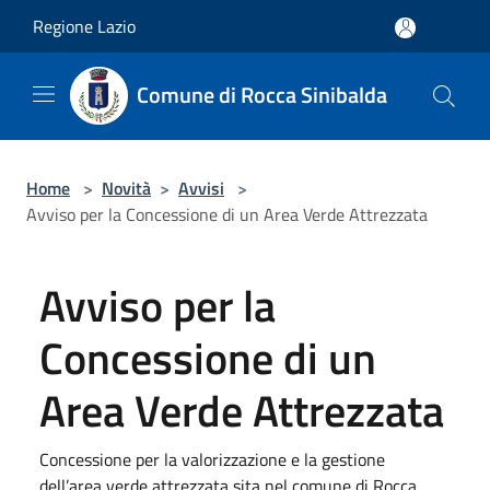
Salta al contenuto principale
Regione Lazio
Comune di Rocca Sinibalda
Home
>
Novità
>
Avvisi
>
Avviso per la Concessione di un Area Verde Attrezzata
Avviso per la
Concessione di un
Area Verde Attrezzata
Concessione per la valorizzazione e la gestione
dell’area verde attrezzata sita nel comune di Rocca