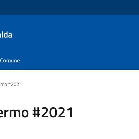
alda
il Comune
ermo #2021
chermo #2021