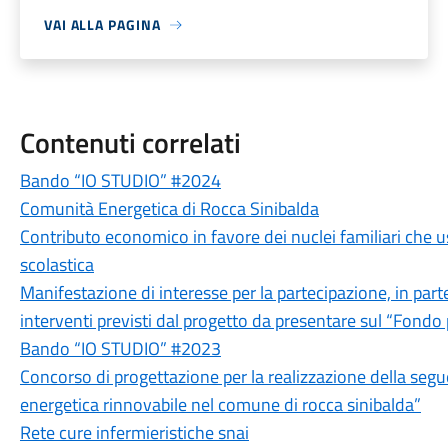
VAI ALLA PAGINA
Contenuti correlati
Bando “IO STUDIO” #2024
Comunità Energetica di Rocca Sinibalda
Contributo economico in favore dei nuclei familiari che u
scolastica
Manifestazione di interesse per la partecipazione, in parte
interventi previsti dal progetto da presentare sul “Fondo 
Bando “IO STUDIO” #2023
Concorso di progettazione per la realizzazione della seg
energetica rinnovabile nel comune di rocca sinibalda”
Rete cure infermieristiche snai