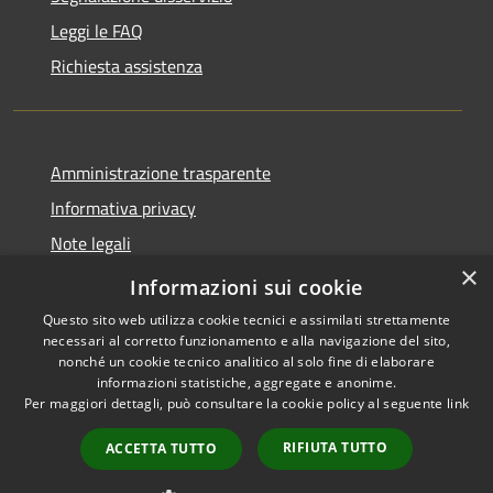
Leggi le FAQ
Richiesta assistenza
Amministrazione trasparente
Informativa privacy
Note legali
×
Dichiarazione di accessibilità
Informazioni sui cookie
Questo sito web utilizza cookie tecnici e assimilati strettamente
necessari al corretto funzionamento e alla navigazione del sito,
nonché un cookie tecnico analitico al solo fine di elaborare
informazioni statistiche, aggregate e anonime.
RSS
Copyright © 2026 • Comune di
Per maggiori dettagli, può consultare la cookie policy al seguente
link
Accessibilità
Rocca Sinibalda • Powered by
Privacy
Municipium
Accesso
•
RIFIUTA TUTTO
ACCETTA TUTTO
Cookie
redazione