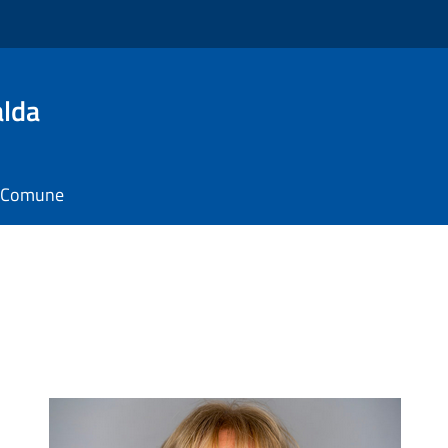
alda
il Comune