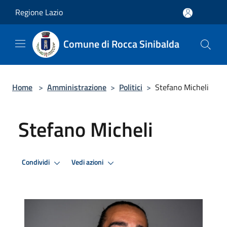
Salta al contenuto principale
Regione Lazio
Comune di Rocca Sinibalda
Home
>
Amministrazione
>
Politici
>
Stefano Micheli
Stefano Micheli
Condividi
Vedi azioni