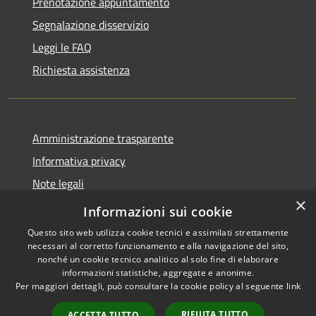
Prenotazione appuntamento
Segnalazione disservizio
Leggi le FAQ
Richiesta assistenza
Amministrazione trasparente
Informativa privacy
Note legali
×
Dichiarazione di accessibilità
Informazioni sui cookie
Questo sito web utilizza cookie tecnici e assimilati strettamente
necessari al corretto funzionamento e alla navigazione del sito,
nonché un cookie tecnico analitico al solo fine di elaborare
informazioni statistiche, aggregate e anonime.
RSS
Copyright © 2026 • Comune di
Per maggiori dettagli, può consultare la cookie policy al seguente
link
Accessibilità
Rocca Sinibalda • Powered by
Privacy
Municipium
Accesso
•
RIFIUTA TUTTO
ACCETTA TUTTO