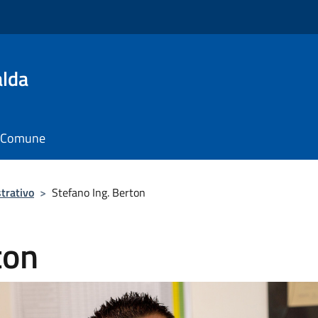
alda
il Comune
trativo
>
Stefano Ing. Berton
ton