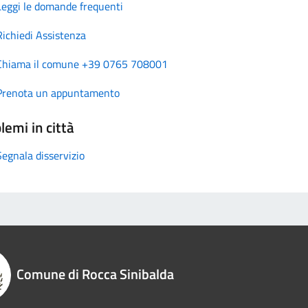
Leggi le domande frequenti
Richiedi Assistenza
Chiama il comune +39 0765 708001
Prenota un appuntamento
lemi in città
Segnala disservizio
Comune di Rocca Sinibalda