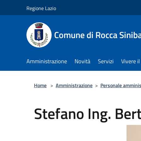
Salta al contenuto principale
Regione Lazio
Comune di Rocca Sinib
Amministrazione
Novità
Servizi
Vivere 
Home
>
Amministrazione
>
Personale amminis
Stefano Ing. Ber