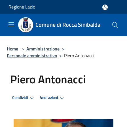
Salta al contenuto principale
Regione Lazio
Comune di Rocca Sinibalda
Home
>
Amministrazione
>
Personale amministrativo
>
Piero Antonacci
Piero Antonacci
Condividi
Vedi azioni