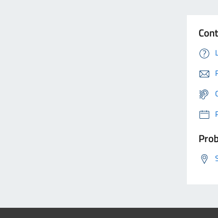
Cont
Prob