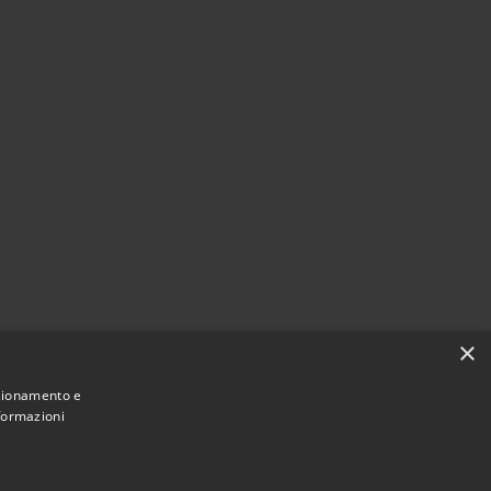
×
nzionamento e
nformazioni