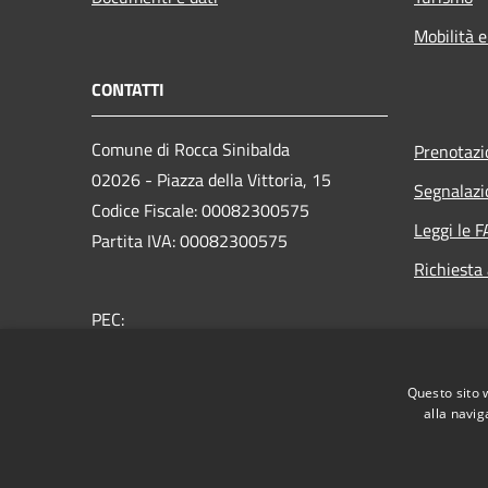
Mobilità e
CONTATTI
Comune di Rocca Sinibalda
Prenotaz
02026 - Piazza della Vittoria, 15
Segnalazi
Codice Fiscale: 00082300575
Leggi le 
Partita IVA: 00082300575
Richiesta
PEC:
segreteria.roccasinibalda.ri@legalmail.it
Centralino (+39) 0765 708001
Questo sito 
alla navig