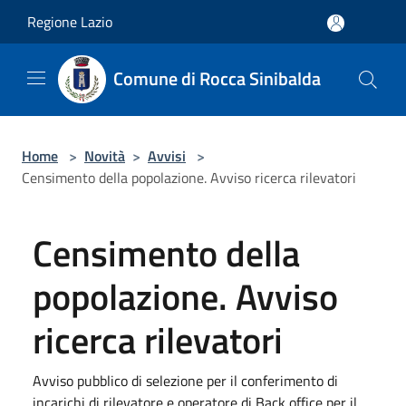
Salta al contenuto principale
Regione Lazio
Comune di Rocca Sinibalda
Home
>
Novità
>
Avvisi
>
Censimento della popolazione. Avviso ricerca rilevatori
Censimento della
popolazione. Avviso
ricerca rilevatori
Avviso pubblico di selezione per il conferimento di
incarichi di rilevatore e operatore di Back office per il