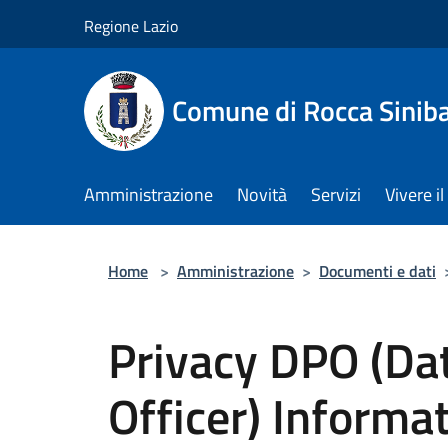
Salta al contenuto principale
Regione Lazio
Comune di Rocca Sinib
Amministrazione
Novità
Servizi
Vivere 
Home
>
Amministrazione
>
Documenti e dati
Privacy DPO (Dat
Officer) Informa